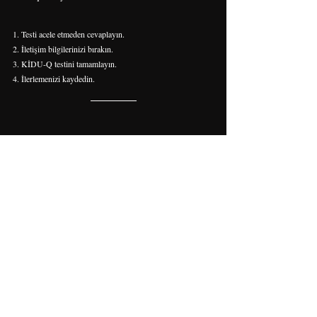
Testi acele etmeden cevaplayın.
İletişim bilgilerinizi bırakın.
KİDU-Q testini tamamlayın.
İlerlemenizi kaydedin.