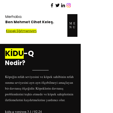
Merhaba.
Ben Mehmet Cihat Keleş.
ME
NU
Köpek Eğitmeniyim
.
KİDU
-Q
Nedir?
Köpeğin refah seviyesini ve köpek sahibinin refah
sunma seviyesini ayrı ayrı ölçebilmeyi amaçlayan
bir davranış ölçeğidir. Köpeklerin davranış
problemlerini teşhis etmede ve köpek sahiplerinin
iletlemelerini kaydetmelerine yardımcı olur.
kidu-q versiyon 3.1 / 02.24