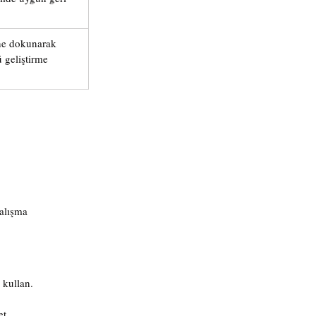
ne dokunarak 
geliştirme 
çalışma
 kullan.
et.