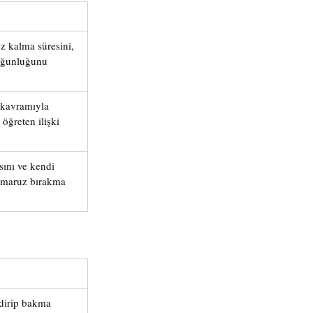
z kalma süresini, 
yoğunluğunu 
 kavramıyla 
öğreten ilişki 
ını ve kendi 
n maruz bırakma 
dirip bakma 