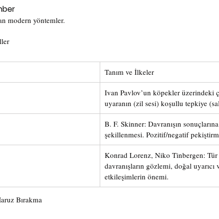
ehber
lan modern yöntemler.
ler
Tanım ve İlkeler
Ivan Pavlov’un köpekler üzerindeki ça
uyaranın (zil sesi) koşullu tepkiye (s
B. F. Skinner: Davranışın sonuçlarına
şekillenmesi. Pozitif/negatif pekiştir
Konrad Lorenz, Niko Tinbergen: Tür
davranışların gözlemi, doğal uyarıcı 
etkileşimlerin önemi.
Maruz Bırakma