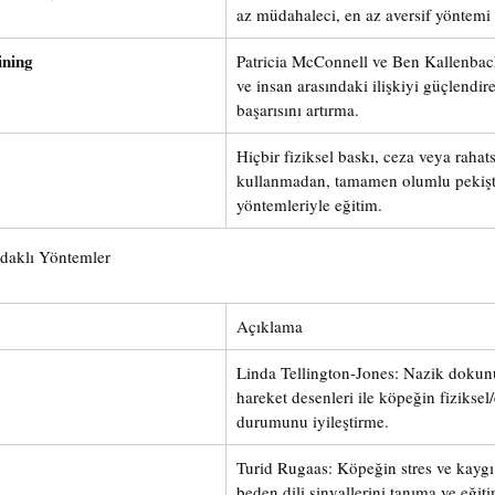
az müdahaleci, en az aversif yöntemi 
ining
Patricia McConnell ve Ben Kallenbac
ve insan arasındaki ilişkiyi güçlendir
başarısını artırma.
Hiçbir fiziksel baskı, ceza veya rahats
kullanmadan, tamamen olumlu pekişt
yöntemleriyle eğitim.
Odaklı Yöntemler
Açıklama
Linda Tellington-Jones: Nazik dokunu
hareket desenleri ile köpeğin fiziksel
durumunu iyileştirme.
Turid Rugaas: Köpeğin stres ve kaygı 
beden dili sinyallerini tanıma ve eğit