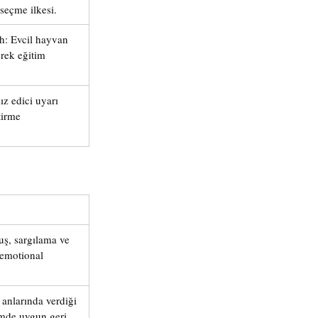
seçme ilkesi.
h: Evcil hayvan 
erek eğitim 
ız edici uyarı 
irme 
ş, sargılama ve 
/emotional 
anlarında verdiği 
imde uygun geri 