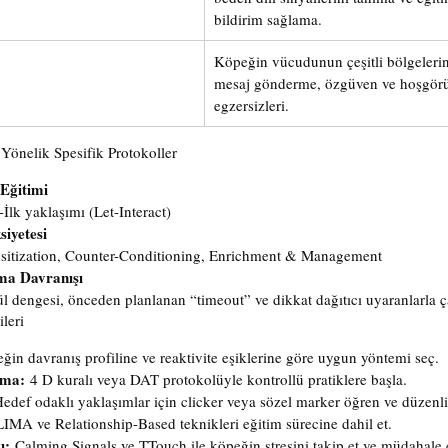
bildirim sağlama.
Köpeğin vücudunun çeşitli bölgeleri
mesaj gönderme, özgüven ve hoşgörü 
egzersizleri.
Yönelik Spesifik Protokoller
 Eğitimi
İlk yaklaşımı (Let-Interact)
siyetesi
nsitization, Counter-Conditioning, Enrichment & Management
ma Davranışı
l dengesi, önceden planlanan “timeout” ve dikkat dağıtıcı uyaranlarla 
leri
ğin davranış profiline ve reaktivite eşiklerine göre uygun yöntemi seç.
kma:
 4 D kuralı veya DAT protokolüyle kontrollü pratiklere başla.
Hedef odaklı yaklaşımlar için clicker veya sözel marker öğren ve düzenli
LIMA ve Relationship-Based teknikleri eğitim sürecine dahil et.
ı:
 Calming Signals ve TTouch ile köpeğin stresini takip et ve müdahale 