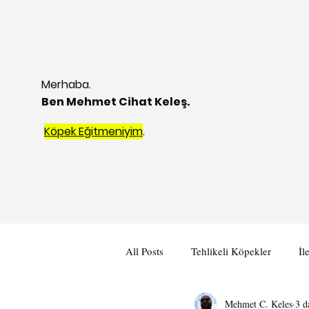
Merhaba.
Ben Mehmet Cihat Keleş.
Köpek Eğitmeniyim
.
All Posts
Tehlikeli Köpekler
İl
Mehmet C. Keles
3 d
Köpeklerle İletişim I
Köpeklerl