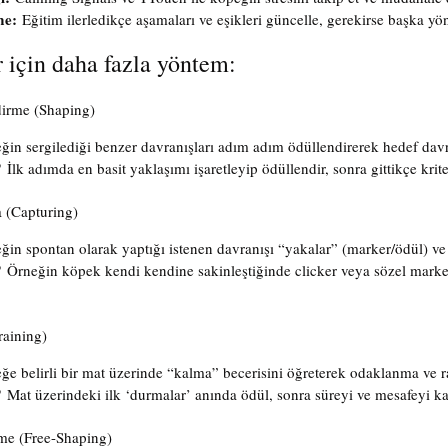
me:
 Eğitim ilerledikçe aşamaları ve eşikleri güncelle, gerekirse başka yö
r için daha fazla yöntem:
dirme (Shaping)
ğin sergilediği benzer davranışları adım adım ödüllendirerek hedef davra
?
 İlk adımda en basit yaklaşımı işaretleyip ödüllendir, sonra gittikçe kriteri
 (Capturing)
ğin spontan olarak yaptığı istenen davranışı “yakalar” (marker/ödül) ve 
?
 Örneğin köpek kendi kendine sakinleştiğinde clicker veya sözel mark
raining)
ğe belirli bir mat üzerinde “kalma” becerisini öğreterek odaklanma ve r
?
 Mat üzerindeki ilk ‘durmalar’ anında ödül, sonra süreyi ve mesafeyi ka
rme (Free-Shaping)