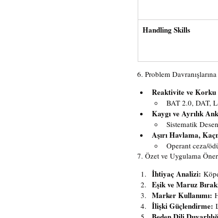
Handling Skills
6. Problem Davranışlarına 
Reaktivite ve Korku
BAT 2.0, DAT, L-
Kaygı ve Ayrılık Ank
Sistematik Dese
Aşırı Havlama, Kaç
Operant ceza/ödü
7. Özet ve Uygulama Öneri
İhtiyaç Analizi:
 Köpe
Eşik ve Maruz Bıra
Marker Kullanımı:
 
İlişki Güçlendirme:
 
Beden Dili Duyarlılığ