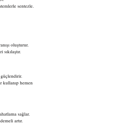
ntemlerle sentezle.
nışı oluşturur.
 sıkılaştır.
güçlendirir.
er kullanıp hemen 
ahatlama sağlar.
demeli artır.