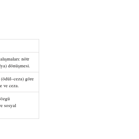
lışmaları: nötr 
alya) dönüşmesi.
 (ödül–ceza) göre 
me ve ceza.
 özgü 
ve sosyal 