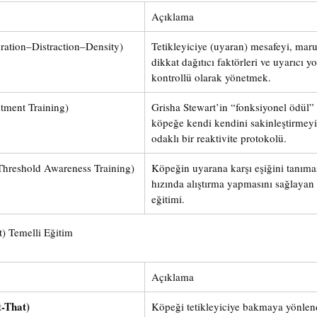
Açıklama
ration–Distraction–Density)
Tetikleyiciye (uyaran) mesafeyi, maru
dikkat dağıtıcı faktörleri ve uyarıcı 
kontrollü olarak yönetmek.
tment Training)
Grisha Stewart’in “fonksiyonel ödül”
köpeğe kendi kendini sakinleştirmeyi 
odaklı bir reaktivite protokolü.
Threshold Awareness Training)
Köpeğin uyarana karşı eşiğini tanımas
hızında alıştırma yapmasını sağlaya
eğitimi.
t) Temelli Eğitim
Açıklama
-That)
Köpeği tetikleyiciye bakmaya yönlen