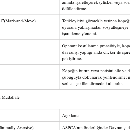
anında işaretleyerek (clicker veya söz
ödüllendirme.
l”
(Mark-and-Move)
Tetikleyiciyi görmekle yetinen köpeği,
uyarana yaklaşmadan sosyalleşmeye 
işaretleme yöntemi.
Operant koşullanma prensibiyle, köpe
davranışı yaptığı anda clicker ile işare
pekiştirme.
Köpeğin burun veya patisini elle ya d
çubuğuyla dokunarak yönlendirme; me
serbest şekillendirmede kullanılır.
al Müdahale
Açıklama
Minimally Aversive)
ASPCA’nın önderliğinde: Davranışı de