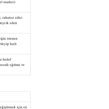
el marker) 
 rahatsız edici 
teşvik eden 
ğin istenen 
tleyip hızlı 
a hedef 
safe eğitimi ve 
ğiştirmek için en 