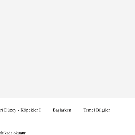
eri Düzey - Köpekler I
Başlarken
Temel Bilgiler
akikada okunur
e İletişim II
Köpeklerle İletişim III