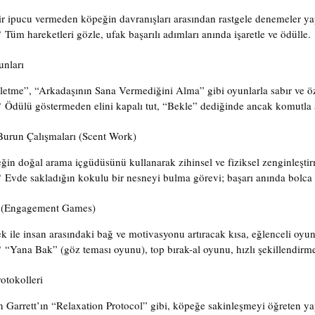
ir ipucu vermeden köpeğin davranışları arasından rastgele denemeler ya
?
 Tüm hareketleri gözle, ufak başarılı adımları anında işaretle ve ödülle.
unları
letme”, “Arkadaşının Sana Vermediğini Alma” gibi oyunlarla sabır ve özd
?
 Ödülü göstermeden elini kapalı tut, “Bekle” dediğinde ancak komutla 
urun Çalışmaları (Scent Work)
ğin doğal arama içgüdüsünü kullanarak zihinsel ve fiziksel zenginleştir
?
 Evde sakladığın kokulu bir nesneyi bulma görevi; başarı anında bolca
ı (Engagement Games)
k ile insan arasındaki bağ ve motivasyonu artıracak kısa, eğlenceli oyun 
?
 “Yana Bak” (göz teması oyunu), top bırak-al oyunu, hızlı şekillendirme 
otokolleri
n Garrett’ın “Relaxation Protocol” gibi, köpeğe sakinleşmeyi öğreten yap