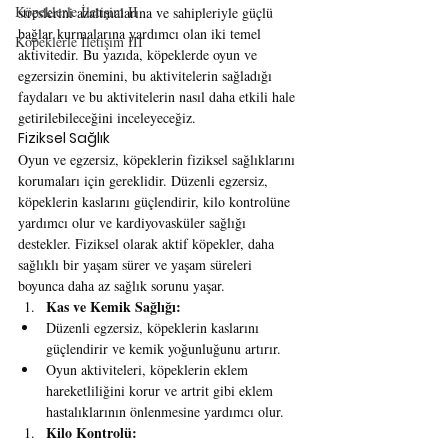
Köpeklerle İletişim II
streslerini azaltmalarına ve sahipleriyle güçlü 
bağlar kurmalarına yardımcı olan iki temel 
Köpeklerle İletişim III
aktivitedir. Bu yazıda, köpeklerde oyun ve 
egzersizin önemini, bu aktivitelerin sağladığı 
faydaları ve bu aktivitelerin nasıl daha etkili hale 
getirilebileceğini inceleyeceğiz.
Fiziksel Sağlık
Oyun ve egzersiz, köpeklerin fiziksel sağlıklarını 
korumaları için gereklidir. Düzenli egzersiz, 
köpeklerin kaslarını güçlendirir, kilo kontrolüne 
yardımcı olur ve kardiyovasküler sağlığı 
destekler. Fiziksel olarak aktif köpekler, daha 
sağlıklı bir yaşam sürer ve yaşam süreleri 
boyunca daha az sağlık sorunu yaşar.
Kas ve Kemik Sağlığı:
Düzenli egzersiz, köpeklerin kaslarını 
güçlendirir ve kemik yoğunluğunu artırır.
Oyun aktiviteleri, köpeklerin eklem 
hareketliliğini korur ve artrit gibi eklem 
hastalıklarının önlenmesine yardımcı olur.
Kilo Kontrolü: