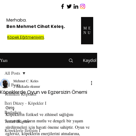
Merhaba.
Ben Mehmet Cihat Keleş.
ME
NU
Köpek Eğitmeniyim
.
Yazı
Kaydol
All Posts
Mehmet C. Keles
All Posts
2 dakikada okunur
Köpeklerde Oyun ve Egzersizin Önemi
Tehlikeli Köpekler
İleri Düzey - Köpekler I
Giriş
Başlarken
Köpeklerin fiziksel ve zihinsel sağlığını 
korumak, onların mutlu ve dengeli bir yaşam 
Temel Bilgiler
sürdürmeleri için hayati öneme sahiptir. Oyun ve 
Köpeklerle İletişim I
egzersiz, köpeklerin enerjilerini atmalarına, 