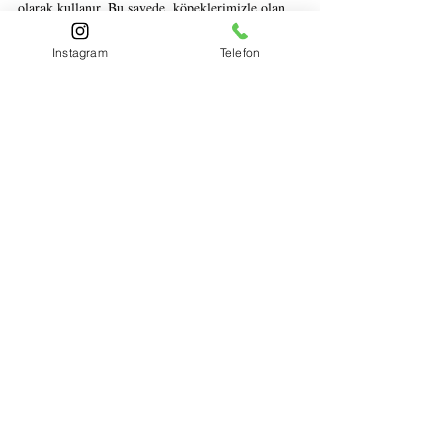
olarak kullanır. Bu sayede, köpeklerimizle olan 
ilişkilerimizi daha da güçlendirebilir ve onlara en 
iyi yaşamı sunabiliriz.
Instagram
Telefon
Son Yazılar
Hepsini Gör