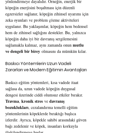
yönlendirmeye dayalıdır. Örneğin, enerjik bir 
köpeğin enerjisini boşaltması için düzenli 
egzersizler sağlanır, köpeğin zihinsel uyarımı için 
zeka oyunları ve problem çözme aktiviteleri 
uygulanır. Bu yaklaşımlar, köpeğin hem bedensel 
hem de zihinsel sağlığını destekler. Bu, yalnızca 
köpeğin daha iyi bir davranış sergilemesini 
mutlu 
sağlamakla kalmaz, aynı zamanda onun 
ve dengeli bir birey
 olmasını da mümkün kılar.
Baskıcı Yöntemlerin Uzun Vadeli 
Zararları ve Modern Eğitimin Avantajları
Baskıcı eğitim yöntemleri, kısa vadede itaat 
sağlasa da, uzun vadede köpeğin duygusal 
dengesi üzerinde ciddi olumsuz etkiler bırakır. 
Travma
kronik stres
davranış 
, 
 ve 
bozuklukları
, cezalandırma temelli eğitim 
yöntemlerinin köpeklerde bıraktığı başlıca 
izlerdir. Ayrıca, köpekle sahibi arasındaki güven 
bağı zedelenir ve köpek, insanları korkuyla 
ilişkilendirmeye başlar.