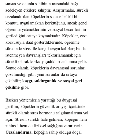
sarsan ve onunla sahibinin arasındaki bağı 
zedeleyen etkilere sahiptir. Araştırmalar, sürekli 
cezalandırılan köpeklerin sadece belirli bir 
komutu uygulamaktan korktuğunu, ancak genel 
öğrenme yeteneklerinin ve sosyal becerilerinin 
gerilediğini ortaya koymaktadır. Köpekler, ceza 
korkusuyla itaat gösterdiklerinde, öğrenme 
stres
sürecinde 
 ile karşı karşıya kalırlar; bu da 
istenmeyen davranışları tekrarlamamak için 
sürekli olarak korku yaşadıkları anlamına gelir. 
Sonuç olarak, köpeklerin davranışsal sorunları 
çözülmediği gibi, yeni sorunlar da ortaya 
kaygı, saldırganlık
sosyal geri 
çıkabilir; 
 ve 
çekilme
 gibi.
Baskıcı yöntemlerin yarattığı bu duygusal 
gerilim, köpeklerin güvenlik arayışı içerisinde 
sürekli olarak stres hormonu salgılamalarına yol 
açar. Stresin sürekli hale gelmesi, köpeğin hem 
zihinsel hem de fiziksel sağlığına zarar verir. 
Cezalandırma
, köpeğin sahip olduğu doğal 