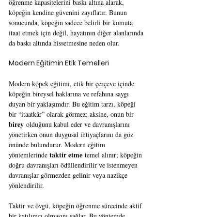
öğrenme kapasitelerini baskı altına alarak, 
köpeğin kendine güvenini zayıflatır. Bunun 
sonucunda, köpeğin sadece belirli bir komuta 
itaat etmek için değil, hayatının diğer alanlarında 
da baskı altında hissetmesine neden olur.
Modern Eğitimin Etik Temelleri
Modern köpek eğitimi, etik bir çerçeve içinde 
köpeğin bireysel haklarına ve refahına saygı 
duyan bir yaklaşımdır. Bu eğitim tarzı, köpeği 
bir “itaatkâr” olarak görmez; aksine, onun bir 
birey
 olduğunu kabul eder ve davranışlarını 
yönetirken onun duygusal ihtiyaçlarını da göz 
önünde bulundurur. Modern eğitim 
taktir etme
yöntemlerinde 
 temel alınır; köpeğin 
doğru davranışları ödüllendirilir ve istenmeyen 
davranışlar görmezden gelinir veya nazikçe 
yönlendirilir.
Taktir ve övgü, köpeğin öğrenme sürecinde aktif 
bir katılımcı olmasını sağlar. Bu yöntemde 