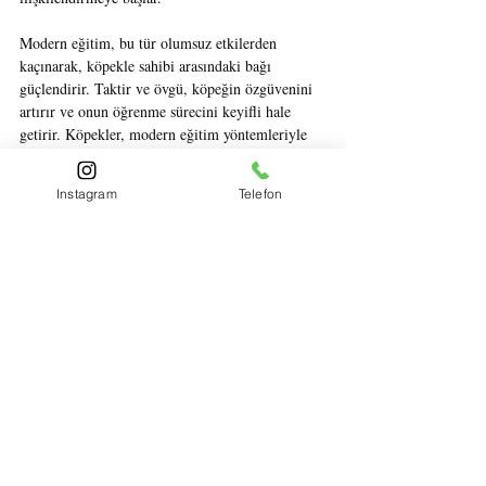
Modern eğitim, bu tür olumsuz etkilerden 
kaçınarak, köpekle sahibi arasındaki bağı 
güçlendirir. Taktir ve övgü, köpeğin özgüvenini 
artırır ve onun öğrenme sürecini keyifli hale 
getirir. Köpekler, modern eğitim yöntemleriyle 
eğitildiğinde sadece belirli bir komuta itaat 
etmeyi öğrenmez; aynı zamanda, duygusal olarak 
Instagram
Telefon
daha dengeli ve sosyal açıdan daha yetkin 
bireyler haline gelirler.
Sonuç
Modern köpek eğitimi, köpeklerin sadece 
komutlara itaat etmesini değil, onların bireysel 
haklarına ve duygusal ihtiyaçlarına saygı duyan, 
etik ve hayvan refahını ön planda tutan bir 
yaklaşımdır. Baskıcı yöntemler, köpeklerin 
psikolojik sağlığını ve sosyal becerilerini 
olumsuz etkilerken, modern eğitim köpeğin 
duygusal zekasını geliştirir ve onu sosyal bir 