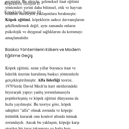
geçmiştir. Bu süreçte, geleneksel itaat eğitimi 
Köpeklerle İletişim II
yöntemleri yerini daha bilimsel, etik ve hayvan 
Köpeklerle İletişim III
refahını önceleyen yaklaşımlara bırakmıştır. 
Köpek eğitimi
, köpeklerin sadece davranışlarını 
şekillendirmek değil, aynı zamanda onların 
psikolojik ve duygusal sağlıklarını da korumayı 
amaçlamalıdır.
Baskıcı Yöntemlerin Kökeni ve Modern 
Eğitime Geçiş
Köpek eğitimi, uzun yıllar boyunca itaat ve 
liderlik üzerine kurulmuş baskıcı yöntemlerle 
Alfa liderliği
gerçekleştirilmiştir. 
 teorisi, 
1970'lerde David Mech'in kurt sürülerindeki 
hiyerarşik yapıyı yanlış yorumlamasıyla 
popülerleşmiş ve köpek eğitimi dünyasına da 
hızla yayılmıştır. Bu teoriye göre, köpek 
sahipleri "alfa" olmak zorunda ve köpeğe 
üstünlük kurarak onu kontrol altında tutmak 
zorundaydı. Ancak bu yaklaşım, köpeğe karşı 
otoriter bir tavır takınmayı ve hatta bazı 