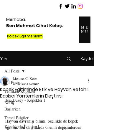
Merhaba.
Ben Mehmet Cihat Keleş.
ME
NU
Köpek Eğitmeniyim
.
Yazı
Kaydol
All Posts
Mehmet C. Keles
All Posts
4 dakikada okunur
Köpek Eğitiminde Etik ve Hayvan Refahı:
Tehlikeli Köpekler
Baskıcı Yöntemlerin Eleştirisi
İleri Düzey - Köpekler I
Giriş
Başlarken
Temel Bilgiler
Hayvan davranışı bilimi, özellikle de köpek 
Köpeklerle İletişim I
eğitimi, son on yıllarda önemli değişimlerden 