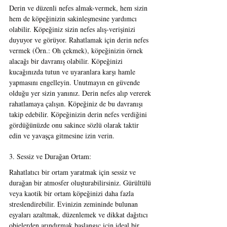
Derin ve düzenli nefes almak-vermek, hem sizin 
hem de köpeğinizin sakinleşmesine yardımcı 
olabilir. Köpeğiniz sizin nefes alış-verişinizi 
duyuyor ve görüyor. Rahatlamak için derin nefes 
vermek (Örn.: Oh çekmek), köpeğinizin örnek 
alacağı bir davranış olabilir. Köpeğinizi 
kucağınızda tutun ve uyaranlara karşı hamle 
yapmasını engelleyin. Unutmayın en güvende 
olduğu yer sizin yanınız. Derin nefes alıp vererek 
rahatlamaya çalışın. Köpeğiniz de bu davranışı 
takip edebilir. Köpeğinizin derin nefes verdiğini 
gördüğünüzde onu sakince sözlü olarak taktir 
edin ve yavaşça gitmesine izin verin.
3. Sessiz ve Durağan Ortam:
Rahatlatıcı bir ortam yaratmak için sessiz ve 
durağan bir atmosfer oluşturabilirsiniz. Gürültülü 
veya kaotik bir ortam köpeğinizi daha fazla 
streslendirebilir. Evinizin zemininde bulunan 
eşyaları azaltmak, düzenlemek ve dikkat dağıtıcı 
objelerden arındırmak başlangıç için ideal bir 