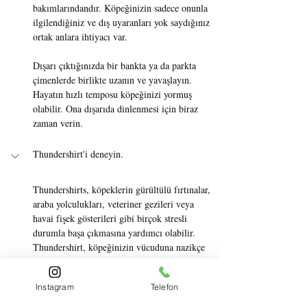
bakımlarındandır. Köpeğinizin sadece onunla 
ilgilendiğiniz ve dış uyaranları yok saydığınız 
ortak anlara ihtiyacı var.
Dışarı çıktığınızda bir bankta ya da parkta 
çimenlerde birlikte uzanın ve yavaşlayın. 
Hayatın hızlı temposu köpeğinizi yormuş 
olabilir. Ona dışarıda dinlenmesi için biraz 
zaman verin.
Thundershirt'i deneyin.
Thundershirts, köpeklerin gürültülü fırtınalar, 
araba yolculukları, veteriner gezileri veya 
havai fişek gösterileri gibi birçok stresli 
durumla başa çıkmasına yardımcı olabilir. 
Thundershirt, köpeğinizin vücuduna nazikçe 
baskı uygulayarak çalışır, bu da onun 
kucaklandığını hissetmesini sağlar ve her türlü 
Instagram
Telefon
endişeyi hafifletir. Bu baskının bir sonucu 
olarak köpek, normalde kendisini rahatsız 