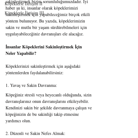
sakinleştirmek bizim sorumluluğumuzdadır. İyi 
Köpeklerle İletişim II
haber şu ki, insanlar olarak köpeklerimizi 
Köpeklerle İletişim III
sakinleştirmek için yapabileceğimiz birçok etkili 
yöntem bulunuyor. Bu yazıda, köpeklerimizin 
sakin ve mutlu bir yaşam sürdürebilmeleri için 
uygulayabileceğiniz davranışları ele alacağız.
İnsanlar Köpeklerini Sakinleştirmek İçin 
Neler Yapabilir?
Köpeklerinizi sakinleştirmek için aşağıdaki 
yöntemlerden faydalanabilirsiniz:
1. Yavaş ve Sakin Davranma:
Köpeğiniz stresli veya heyecanlı olduğunda, sizin 
davranışlarınız onun davranışlarını etkileyebilir. 
Kendinizi sakin bir şekilde davranmaya çalışın ve 
köpeğinizin de bu sakinliği takip etmesine 
yardımcı olun.
2. Düzenli ve Sakin Nefes Almak: