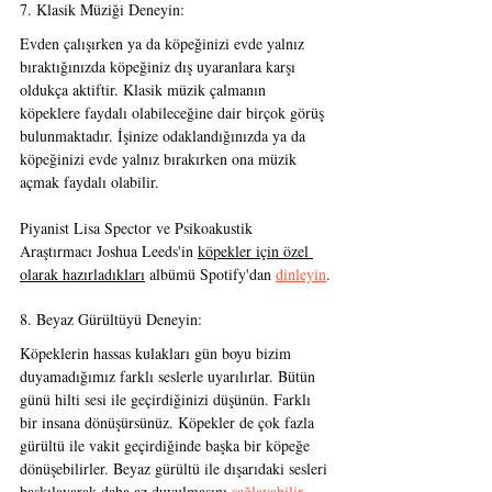
7. Klasik Müziği Deneyin:
Evden çalışırken ya da köpeğinizi evde yalnız 
bıraktığınızda köpeğiniz dış uyaranlara karşı 
oldukça aktiftir. Klasik müzik çalmanın 
köpeklere faydalı olabileceğine dair birçok görüş 
bulunmaktadır. İşinize odaklandığınızda ya da 
köpeğinizi evde yalnız bırakırken ona müzik 
açmak faydalı olabilir.
Piyanist Lisa Spector ve Psikoakustik 
Araştırmacı Joshua Leeds'in 
köpekler için özel 
olarak hazırladıkları
 albümü Spotify'dan 
dinleyin
.
8. Beyaz Gürültüyü Deneyin:
Köpeklerin hassas kulakları gün boyu bizim 
duyamadığımız farklı seslerle uyarılırlar. Bütün 
günü hilti sesi ile geçirdiğinizi düşünün. Farklı 
bir insana dönüşürsünüz. Köpekler de çok fazla 
gürültü ile vakit geçirdiğinde başka bir köpeğe 
dönüşebilirler. Beyaz gürültü ile dışarıdaki sesleri 
baskılayarak daha az duyulmasını 
sağlayabilir
.