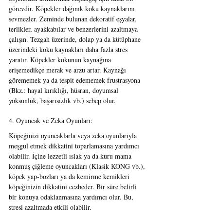
görevdir. Köpekler dağınık koku kaynaklarını 
sevmezler. Zeminde bulunan dekoratif eşyalar, 
terlikler, ayakkabılar ve benzerlerini azaltmaya 
çalışın. Tezgah üzerinde, dolap ya da kütüphane 
üzerindeki koku kaynakları daha fazla stres 
yaratır. Köpekler kokunun kaynağına 
erişemedikçe merak ve arzu artar. Kaynağı 
görememek ya da tespit edememek frustrasyona 
(Bkz.: hayal kırıklığı, hüsran, doyumsal 
yoksunluk, başarısızlık vb.) sebep olur.
4. Oyuncak ve Zeka Oyunları:
Köpeğinizi oyuncaklarla veya zeka oyunlarıyla 
meşgul etmek dikkatini toparlamasına yardımcı 
olabilir. İçine lezzetli ıslak ya da kuru mama 
konmuş çiğleme oyuncakları (Klasik KONG vb.), 
köpek yap-bozları ya da kemirme kemikleri 
köpeğinizin dikkatini cezbeder. Bir süre belirli 
bir konuya odaklanmasına yardımcı olur. Bu, 
stresi azaltmada etkili olabilir.