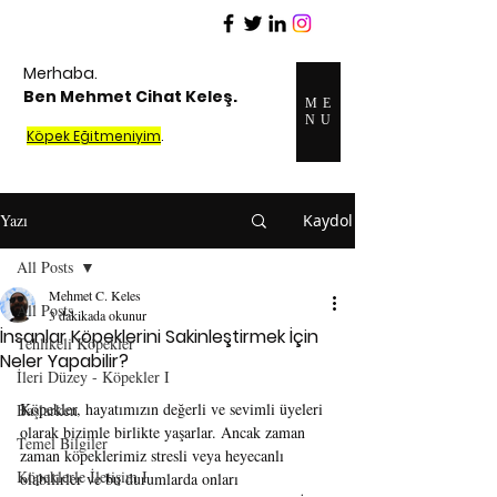
Merhaba.
Ben Mehmet Cihat Keleş.
ME
NU
Köpek Eğitmeniyim
.
Yazı
Kaydol
All Posts
Mehmet C. Keles
All Posts
3 dakikada okunur
İnsanlar Köpeklerini Sakinleştirmek İçin
Tehlikeli Köpekler
Neler Yapabilir?
İleri Düzey - Köpekler I
Köpekler, hayatımızın değerli ve sevimli üyeleri 
Başlarken
olarak bizimle birlikte yaşarlar. Ancak zaman 
Temel Bilgiler
zaman köpeklerimiz stresli veya heyecanlı 
Köpeklerle İletişim I
olabilirler ve bu durumlarda onları 